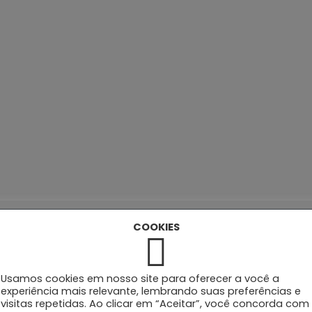
Estrutura Curricular
Disciplinas
COOKIES
atório Parte II (Análises Laboratoriais)
Usamos cookies em nosso site para oferecer a você a
experiência mais relevante, lembrando suas preferências e
e I
visitas repetidas. Ao clicar em “Aceitar”, você concorda com