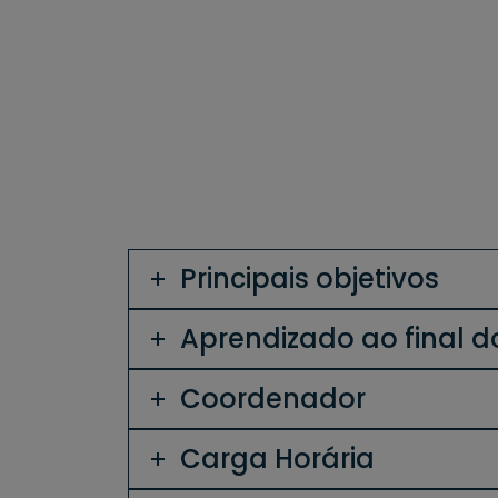
Gestação Principais Abordagens nos Distúrbi
Principais Abordagens nas Patologias dos
Sistemas Urinário, Reprodutivo e da
Gestação, Banho e Tosas
Principais objetivos
Aprendizado ao final d
Coordenador
Carga Horária