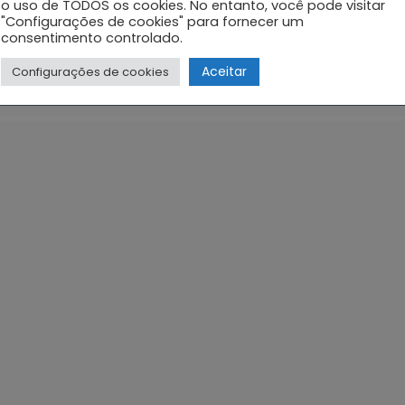
o uso de TODOS os cookies. No entanto, você pode visitar
"Configurações de cookies" para fornecer um
Aparelho Digestório Parte I
consentimento controlado.
Aceitar
Configurações de cookies
ório Parte II
e Gestação