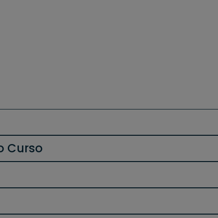
os Neonatais
o Curso